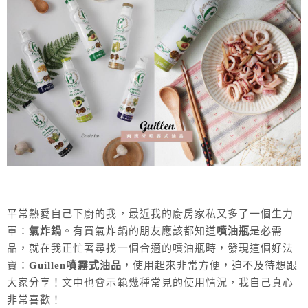
平常熱愛自己下廚的我，最近我的廚房家私又多了一個生力
軍：
氣炸鍋
。有買氣炸鍋的朋友應該都知道
噴油瓶
是必需
品，就在我正忙著尋找一個合適的噴油瓶時，發現這個好法
寶：
Guillen噴霧式油品
，使用起來非常方便，迫不及待想跟
大家分享！文中也會示範幾種常見的使用情況，我自己真心
非常喜歡！