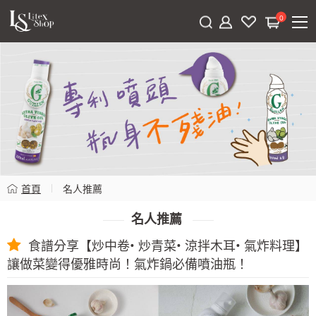
0
首頁
名人推薦
名人推薦
食譜分享【炒中卷• 炒青菜• 涼拌木耳• 氣炸料理】
讓做菜變得優雅時尚！氣炸鍋必備噴油瓶！