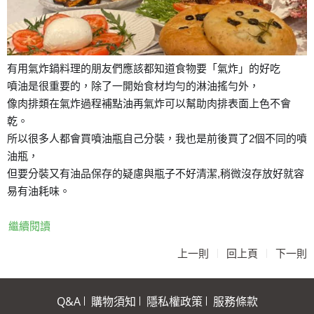
有用氣炸鍋料理的朋友們
應該都知道食物要「氣炸」的好吃
噴油是很重要的，
除了一開始食材均勻的淋油搖勻外，
像肉排類在氣炸過程補點油再氣炸可以幫助肉排表面上色不會
乾。
所以很多人都會買噴油瓶自己分裝，我也是前後買了2個不同的噴
油瓶，
但要分裝又有油品保存的疑慮與瓶子不好清潔,稍微沒存放好就容
易有油耗味。
繼續閱讀
|
|
上一則
回上頁
下一則
Q&A
購物須知
隱私權政策
服務條款