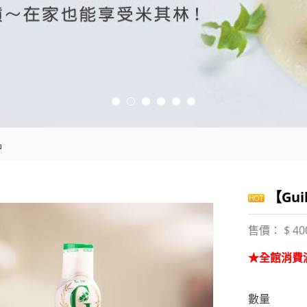
品
【Gui
售價： $ 40
★全館消費滿
數量