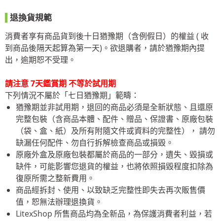
退換貨規範
消費者享有商品貨到後十日猶豫期（含例假日）的權益 ( 收
到商品後隔天起算為第一天)。欲退購者，請於猶豫期內提
出，逾期恕不受理。
請注意
7
天鑑賞期
不等於試用期
下列情況不屬於「七日猶豫期」範疇：
猶豫期並非試用期，退回的商品必須是全新狀態、且還原
完整包裝（含商品本體、配件、贈品、保證書、原廠包裝
（袋、盒、紙）及所有附隨文件或資料的完整性）， 請勿
缺漏任何配件、勿自行拆解檢查商品或損毀。
原廠外盒及原廠包裝都屬於商品的一部分，遺失、毀損或
缺件，可能影響您退貨的權益，也將依照損毀程度扣除為
復原所需之整新費用。
商品經拆封、使用、以致缺乏完整性即失去再次販售價
值，恕無法辦理退換貨。
LitexShop 所售商品均為全新品，為保護消費者利益，若