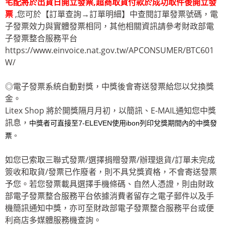
宅配將於出貨日開立發票,超商取貨付款於成功取件後開立發
票
,您可於【訂單查詢→訂單明細】中查閱訂單發票號碼，電
子發票效力與實體發票相同，其他相關資訊請參考財政部電
子發票整合服務平台
https://www.einvoice.nat.gov.tw/APCONSUMER/BTC601
W/
◎電子發票系統自動對獎，中獎後會寄送發票給您以兌換獎
金。
Litex Shop 將於開獎隔月月初，以簡訊、E-MAIL通知您中獎
訊息，
中獎者可直接至7-ELEVEN使用ibon列印兌獎期間內的中獎發
。
票
如您已索取三聯式發票/選擇捐贈發票/辦理退貨/訂單未完成
簽收和取貨/發票已作廢者，則不具兌獎資格，不會寄送發票
予您。若您發票載具選擇手機條碼、自然人憑證，則由財政
部電子發票整合服務平台依據消費者留存之電子郵件以及手
機簡訊通知中獎，亦可至財政部電子發票整合服務平台或便
利商店多媒體服務機查詢。