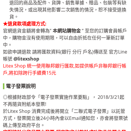
退回的商品及配件、貨牌、銷售單據、贈品、包裝等有缺
失情況，或出現其他影響二次銷售的情況，恕不接受退換
貨。
★退貨款項處理方式:
官網退貨金額將會轉為”
本網站購物金
” 至您的訂購會員帳戶
中，購物金沒有使用期限，可以自由折抵在任何一筆新訂單
中。
如欲申請退款 請將匯款資料(銀行 分行 戶名)傳送至 官方Line
帳號
@litexshop
Litex Shop 統一使用聯邦銀行匯款,如提供帳戶非聯邦銀行帳
戶,將扣除跨行手續費15元
電子發票說明
◎根據財政部令「電子發票實施作業要點」， 2018/3/21起
不再隨貨附紙本發票!
於Litex Shop 消費完成後將開立「二聯式電子發票」以託管
方式，發票開立後24小時內會以Email通知您，亦會將發票號
碼上傳至政府平台。